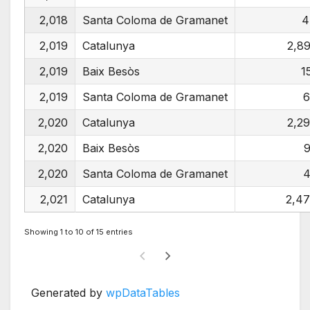
2,018
Santa Coloma de Gramanet
4
2,019
Catalunya
2,8
2,019
Baix Besòs
1
2,019
Santa Coloma de Gramanet
6
2,020
Catalunya
2,2
2,020
Baix Besòs
2,020
Santa Coloma de Gramanet
4
2,021
Catalunya
2,4
Showing 1 to 10 of 15 entries
Generated by
wpDataTables