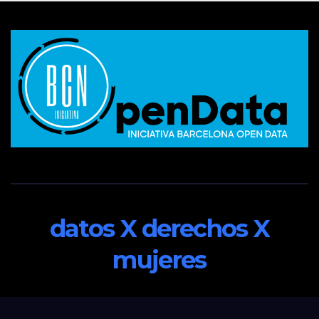
datos X derechos X
mujeres