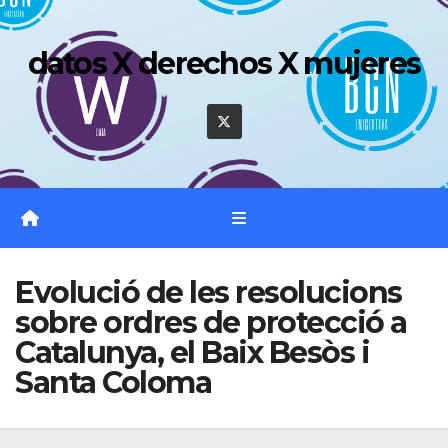
Saltar
al
datos X derechos X mujeres
contenido
Evolució de les resolucions
sobre ordres de protecció a
Catalunya, el Baix Besòs i
Santa Coloma