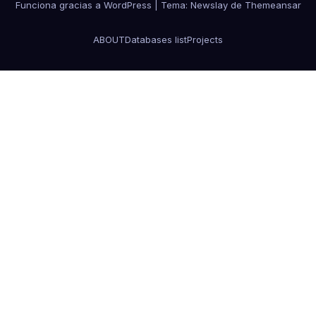
Funciona gracias a WordPress
|
Tema:
Newslay
de
Themeansar
ABOUT
Databases list
Projects