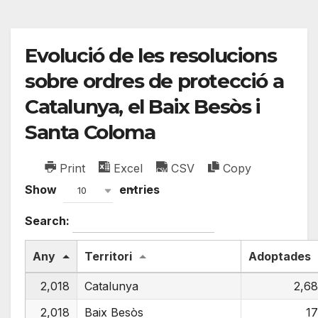
Evolució de les resolucions
sobre ordres de protecció a
Catalunya, el Baix Besòs i
Santa Coloma
Print
Excel
CSV
Copy
Show
entries
10
Search:
Any
Territori
Adoptades
2,018
Catalunya
2,6
2,018
Baix Besòs
1