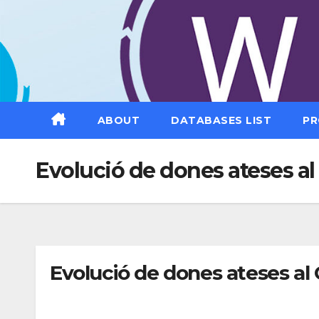
Saltar
al
contenido
ABOUT
DATABASES LIST
PR
Evolució de dones ateses a
Evolució de dones ateses al