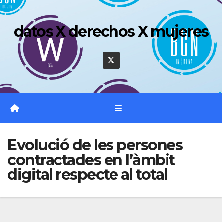
Saltar
al
datos X derechos X mujeres
contenido
Evolució de les persones
contractades en l’àmbit
digital respecte al total