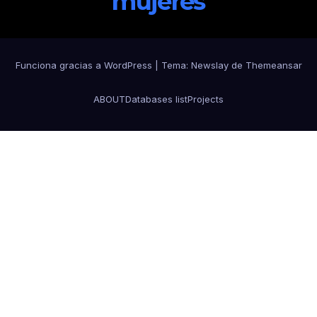
mujeres
Funciona gracias a WordPress
|
Tema:
Newslay
de
Themeansar
ABOUT
Databases list
Projects