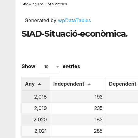
Showing 1 to 5 of 5 entries
Generated by
wpDataTables
SIAD-Situació-econòmica.
Show
entries
10
Any
Independent
Dependent
2,018
193
2,019
235
2,020
183
2,021
285