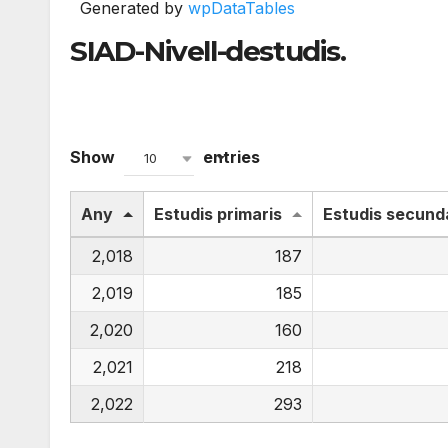
Generated by
wpDataTables
SIAD-Nivell-destudis.
Show
entries
10
Any
Estudis primaris
Estudis secund
2,018
187
2,019
185
2,020
160
2,021
218
2,022
293