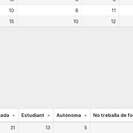
10
8
11
15
10
12
lada
Estudiant
Autònoma
No treballa de 
31
13
5