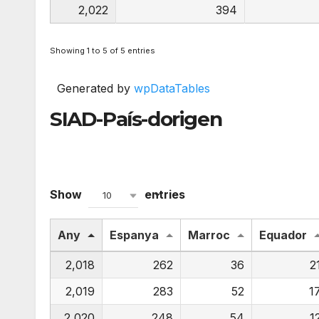
2,022
394
Showing 1 to 5 of 5 entries
Generated by
wpDataTables
SIAD-País-dorigen
Show
entries
10
Any
Espanya
Marroc
Equador
2,018
262
36
2
2,019
283
52
1
2,020
248
54
1