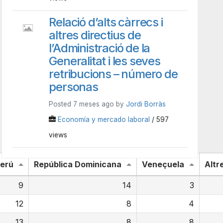
Relació d’alts càrrecs i
altres directius de
l’Administració de la
Generalitat i les seves
retribucions – número de
personas
Posted 7 meses ago by
Jordi Borràs
Economía y mercado laboral
/ 597
views
erú
República Dominicana
Veneçuela
Altr
9
14
3
12
8
4
13
8
8