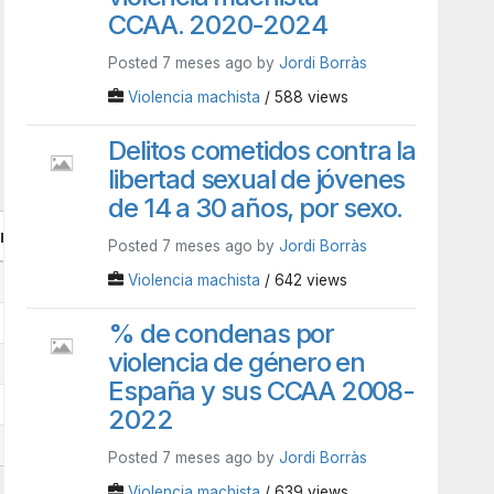
CCAA. 2020-2024
Posted 7 meses ago by
Jordi Borràs
Violencia machista
/ 588 views
Delitos cometidos contra la
libertad sexual de jóvenes
de 14 a 30 años, por sexo.
nsta/altres
Posted 7 meses ago by
Jordi Borràs
Violencia machista
/ 642 views
18
29
% de condenas por
violencia de género en
61
España y sus CCAA 2008-
60
2022
43
Posted 7 meses ago by
Jordi Borràs
Violencia machista
/ 639 views