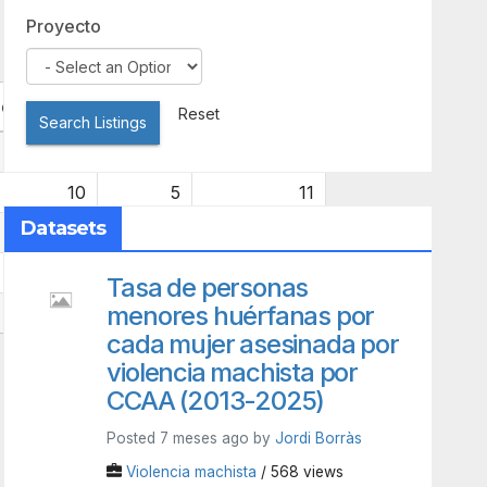
Proyecto
de dret
Vídua
No consta
Reset
Search Listings
19
9
6
10
5
11
Datasets
16
7
30
20
14
25
Tasa de personas
menores huérfanas por
19
16
16
cada mujer asesinada por
violencia machista por
CCAA (2013-2025)
Posted 7 meses ago by
Jordi Borràs
Violencia machista
/ 568 views