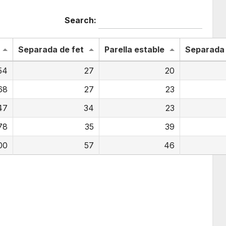
Search:
Separada de fet
Parella estable
Separada 
54
27
20
68
27
23
47
34
23
78
35
39
00
57
46