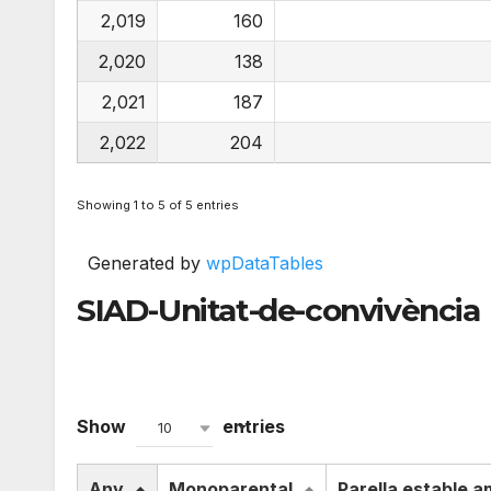
2,019
160
2,020
138
2,021
187
2,022
204
Showing 1 to 5 of 5 entries
Generated by
wpDataTables
SIAD-Unitat-de-convivència
Show
entries
10
Any
Monoparental
Parella estable amb