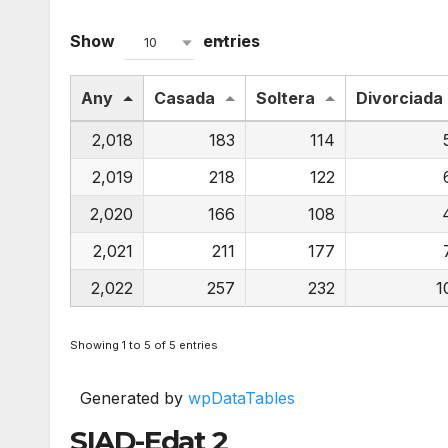
Show
entries
10
Any
Casada
Soltera
Divorciada
2,018
183
114
2,019
218
122
2,020
166
108
2,021
211
177
2,022
257
232
1
Showing 1 to 5 of 5 entries
Generated by
wpDataTables
SIAD-Edat 2