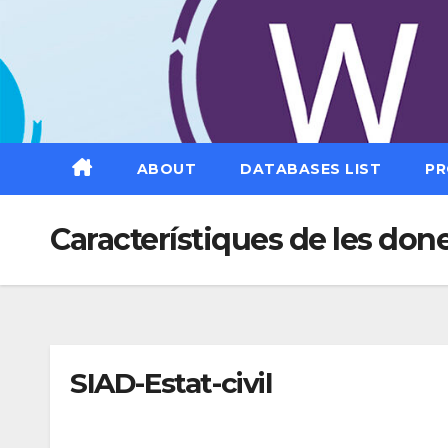
Saltar
al
contenido
ABOUT
DATABASES LIST
PR
Característiques de les don
SIAD-Estat-civil