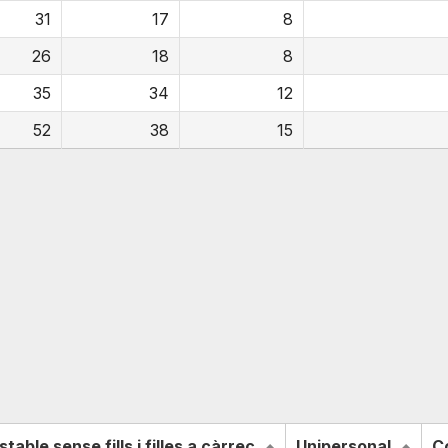
31
17
8
26
18
8
35
34
12
52
38
15
stable sense fills i filles a càrrec
Unipersonal
C