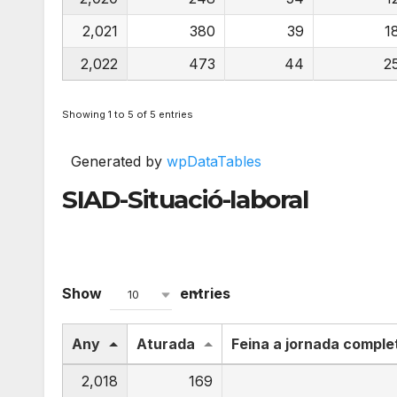
2,021
380
39
1
2,022
473
44
2
Showing 1 to 5 of 5 entries
Generated by
wpDataTables
SIAD-Situació-laboral
Show
entries
10
Any
Aturada
Feina a jornada comple
2,018
169