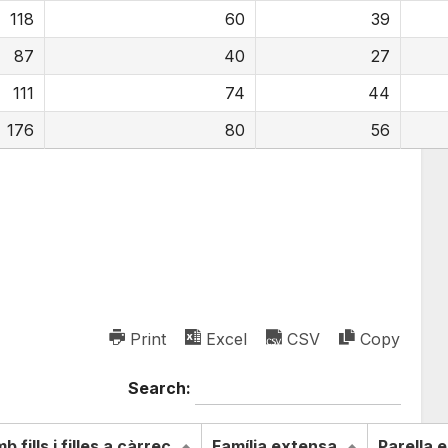
118
60
39
87
40
27
111
74
44
176
80
56
Print
Excel
CSV
Copy
Search:
 fills i filles a càrrec
Família extensa
Parella e