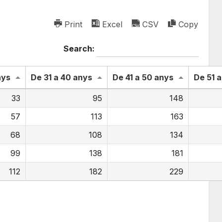
Print
Excel
CSV
Copy
Search:
nys
De 31 a 40 anys
De 41 a 50 anys
De 51 
33
95
148
57
113
163
68
108
134
99
138
181
112
182
229