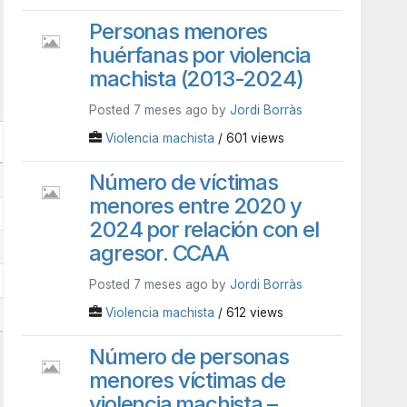
Personas menores
huérfanas por violencia
machista (2013-2024)
Posted 7 meses ago by
Jordi Borràs
Violencia machista
/ 601 views
a 60 anys
Més de 60 anys
Número de víctimas
85
73
menores entre 2020 y
82
72
2024 por relación con el
71
54
agresor. CCAA
109
69
Posted 7 meses ago by
Jordi Borràs
Violencia machista
/ 612 views
125
90
Número de personas
menores víctimas de
violencia machista –