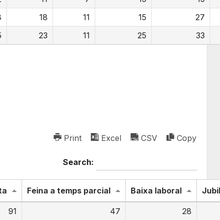
8
18
11
15
27
5
23
11
25
33
Print
Excel
CSV
Copy
Search:
ta
Feina a temps parcial
Baixa laboral
Jubi
91
47
28