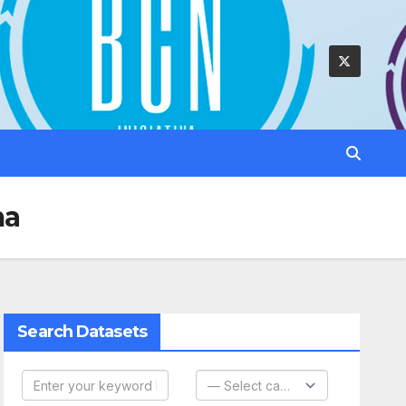
ma
Search Datasets