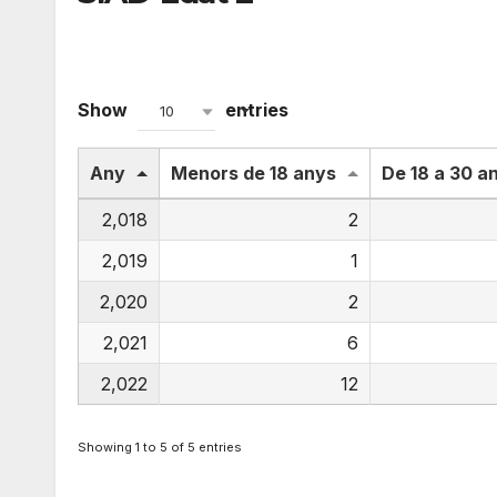
Show
entries
10
Any
Menors de 18 anys
De 18 a 30 a
2,018
2
2,019
1
2,020
2
2,021
6
2,022
12
Showing 1 to 5 of 5 entries