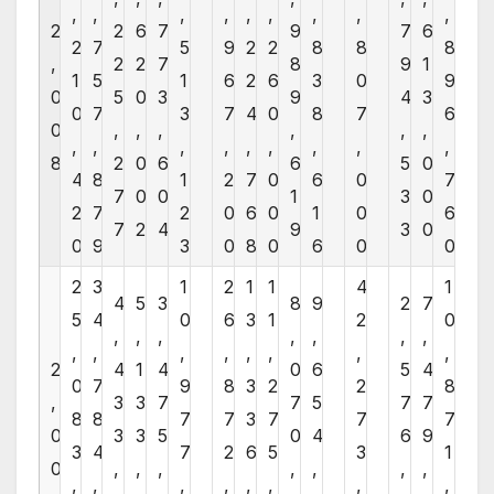
,
,
,
,
,
,
,
,
,
2
2
6
7
9
7
6
2
7
5
9
2
2
8
8
8
,
2
2
7
8
9
1
1
5
1
6
2
6
3
0
9
0
5
0
3
9
4
3
0
7
3
7
4
0
8
7
6
0
,
,
,
,
,
,
,
,
,
,
,
,
,
,
,
8
2
0
6
6
5
0
4
8
1
2
7
0
6
0
7
7
0
0
1
3
0
2
7
2
0
6
0
1
0
6
7
2
4
9
3
0
0
9
3
0
8
0
6
0
0
2
3
1
2
1
1
4
1
4
5
3
8
9
2
7
5
4
0
6
3
1
2
0
,
,
,
,
,
,
,
,
,
,
,
,
,
,
,
2
4
1
4
0
6
5
4
0
7
9
8
3
2
2
8
,
3
3
7
7
5
7
7
8
8
7
7
3
7
7
7
0
3
3
5
0
4
6
9
3
4
7
2
6
5
3
1
0
,
,
,
,
,
,
,
,
,
,
,
,
,
,
,