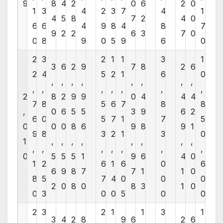
9
8
4
2
0
6
2
0
1
3
4
2
3
7
4
1
4
5
8
7
2
4
0
6
6
4
9
8
4
8
7
9
2
2
6
3
7
0
0
8
9
0
5
9
6
0
2
3
2
1
1
3
1
3
6
2
9
7
8
2
6
2
4
5
2
1
6
0
,
,
,
,
,
,
,
,
,
,
,
,
,
,
,
2
8
2
9
9
0
4
4
4
7
8
5
6
7
8
8
,
0
6
5
5
3
9
6
2
6
0
5
7
1
7
5
0
0
0
8
6
9
8
9
1
9
8
3
2
1
3
0
1
,
,
,
,
,
,
,
,
,
,
,
,
,
,
,
0
5
5
5
1
9
6
4
0
1
2
6
1
6
0
6
6
9
8
7
7
1
1
0
8
5
7
4
0
0
0
2
0
8
0
8
3
1
0
0
3
0
0
5
0
0
2
3
2
1
1
3
1
3
4
2
8
9
6
2
6