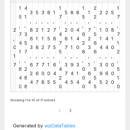
1
4
1
1
2
1
3
5
3
8
1
5
8
8
1
2
2
5
9
1
7
5
2
7
,
,
,
,
,
,
,
,
,
,
,
,
,
,
,
,
,
,
2
8
2
1
2
7
2
0
4
7
1
0
8
7
3
4
6
5
7
,
6
1
1
5
6
8
1
4
2
1
4
1
4
5
7
2
6
1
0
3
8
2
7
5
7
1
0
3
4
4
0
1
7
5
8
6
2
1
,
,
,
,
,
,
,
,
,
,
,
,
,
,
,
,
,
,
7
6
7
7
1
6
3
9
3
1
3
0
0
8
2
4
0
5
5
2
6
0
0
4
7
4
1
6
9
6
0
4
8
2
0
5
1
4
7
8
5
5
4
5
4
4
5
2
0
0
8
0
0
5
0
Showing 1 to 10 of 17 entries
Generated by
wpDataTables