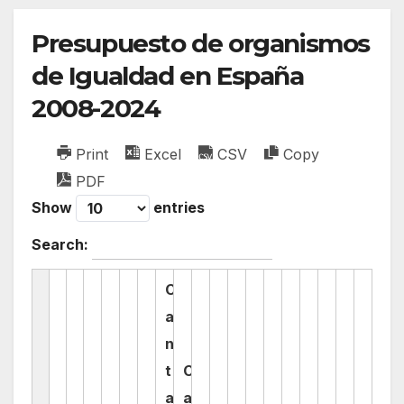
Presupuesto de organismos
de Igualdad en España
2008-2024
Print
Excel
CSV
Copy
PDF
Show
entries
Search:
C
a
n
t
C
a
a