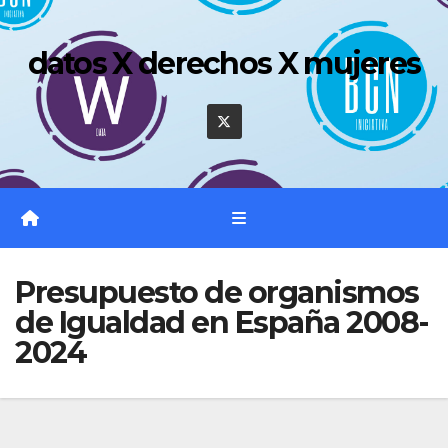
Saltar
al
datos X derechos X mujeres
contenido
Presupuesto de organismos
de Igualdad en España 2008-
2024