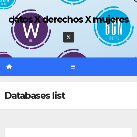
Saltar
al
datos X derechos X mujeres
contenido
Databases list